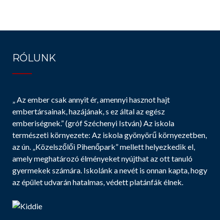
o
er
n
k
dl
y
RÓLUNK
„ Az ember csak annyit ér, amennyi hasznot hajt
embertársainak, hazájának, s ez által az egész
emberiségnek.” (gróf Széchenyi István) Az iskola
természeti környezete: Az iskola gyönyörű környezetben,
az ún. „Közelszőlői Pihenőpark” mellett helyezkedik el,
amely meghatározó élményeket nyújthat az ott tanuló
gyermekek számára. Iskolánk a nevét is onnan kapta, hogy
az épület udvarán hatalmas, védett platánfák élnek.