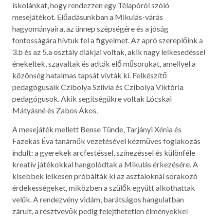
iskolánkat, hogy rendezzen egy Télapóról szóló
mesejátékot. Előadásunkban a Mikulás-várás
hagyományaira, az ünnep szépségére és a jóság
fontosságára hívtuk fel a figyelmet. Az apró szereplőink a
3.b és az 5.a osztály diákjai voltak, akik nagy lelkesedéssel
énekeltek, szavaltak és adták elő műsorukat, amellyel a
közönség hatalmas tapsát vívták ki. Felkészítő
pedagógusaik Czibolya Szilvia és Czibolya Viktória
pedagógusok. Akik segítségükre voltak Lócskai
Mátyásné és Zabos Ákos.
A mesejáték mellett Bense Tünde, Tarjányi Xénia és
Fazekas Éva tanárnők vezetésével kézműves foglakozás
indult: a gyerekek arcfestéssel, színezéssel és különféle
kreatív játékokkal hangolódtak a Mikulás érkezésére. A
kisebbek lelkesen próbálták ki az asztaloknál sorakozó
érdekességeket, miközben a szülők együtt alkothattak
velük. A rendezvény vidám, barátságos hangulatban
zárult, a résztvevők pedig felejthetetlen élményekkel