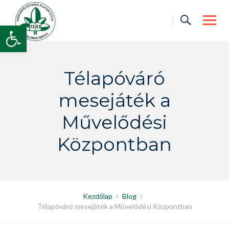
Skip
to
Open toolbar
content
Télapóváró
mesejáték a
Művelődési
Központban
Kezdőlap
Blog
Télapóváró mesejáték a Művelődési Központban