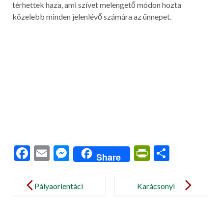
térhettek haza, ami szívet melengető módon hozta
közelebb minden jelenlévő számára az ünnepet.
F
E
M
Pr
S
Share
ac
m
es
in
h
Post
e
ai
se
tF
ar
navigation
Pályaorientáci
Karácsonyi
b
l
n
ri
e
ós nap
mesejáték
o
g
e
december 18.